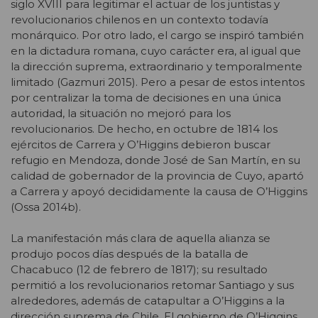
siglo XVIII para legitimar el actuar de los juntistas y
revolucionarios chilenos en un contexto todavía
monárquico. Por otro lado, el cargo se inspiró también
en la dictadura romana, cuyo carácter era, al igual que
la dirección suprema, extraordinario y temporalmente
limitado (Gazmuri 2015). Pero a pesar de estos intentos
por centralizar la toma de decisiones en una única
autoridad, la situación no mejoró para los
revolucionarios. De hecho, en octubre de 1814 los
ejércitos de Carrera y O’Higgins debieron buscar
refugio en Mendoza, donde José de San Martín, en su
calidad de gobernador de la provincia de Cuyo, apartó
a Carrera y apoyó decididamente la causa de O’Higgins
(Ossa 2014b).
La manifestación más clara de aquella alianza se
produjo pocos días después de la batalla de
Chacabuco (12 de febrero de 1817); su resultado
permitió a los revolucionarios retomar Santiago y sus
alrededores, además de catapultar a O’Higgins a la
dirección suprema de Chile. El gobierno de O’Higgins