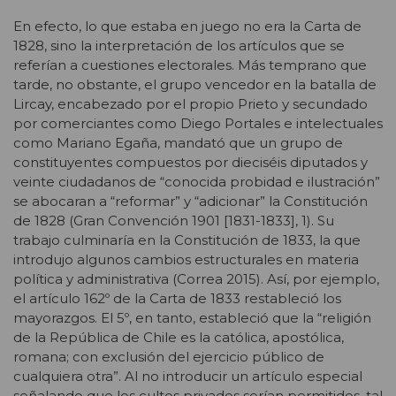
En efecto, lo que estaba en juego no era la Carta de
1828, sino la interpretación de los artículos que se
referían a cuestiones electorales. Más temprano que
tarde, no obstante, el grupo vencedor en la batalla de
Lircay, encabezado por el propio Prieto y secundado
por comerciantes como Diego Portales e intelectuales
como Mariano Egaña, mandató que un grupo de
constituyentes compuestos por dieciséis diputados y
veinte ciudadanos de “conocida probidad e ilustración”
se abocaran a “reformar” y “adicionar” la Constitución
de 1828 (Gran Convención 1901 [1831-1833], 1). Su
trabajo culminaría en la Constitución de 1833, la que
introdujo algunos cambios estructurales en materia
política y administrativa (Correa 2015). Así, por ejemplo,
el artículo 162º de la Carta de 1833 restableció los
mayorazgos. El 5º, en tanto, estableció que la “religión
de la República de Chile es la católica, apostólica,
romana; con exclusión del ejercicio público de
cualquiera otra”. Al no introducir un artículo especial
señalando que los cultos privados serían permitidos, tal