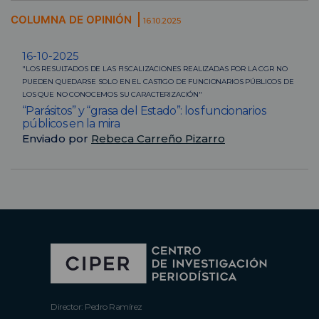
COLUMNA DE OPINIÓN
16.10.2025
16-10-2025
"LOS RESULTADOS DE LAS FISCALIZACIONES REALIZADAS POR LA CGR NO
PUEDEN QUEDARSE SOLO EN EL CASTIGO DE FUNCIONARIOS PÚBLICOS DE
LOS QUE NO CONOCEMOS SU CARACTERIZACIÓN"
“Parásitos” y “grasa del Estado”: los funcionarios
públicos en la mira
Enviado por
Rebeca Carreño Pizarro
Director: Pedro Ramírez