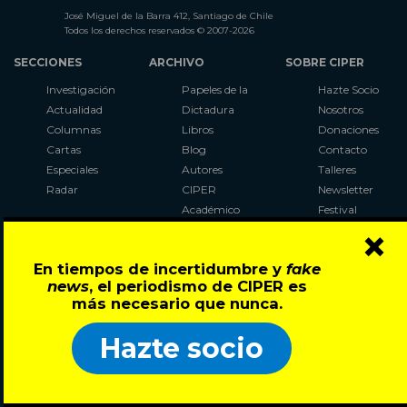
José Miguel de la Barra 412, Santiago de Chile
Todos los derechos reservados © 2007-2026
SECCIONES
ARCHIVO
SOBRE CIPER
Investigación
Papeles de la
Hazte Socio
Actualidad
Dictadura
Nosotros
Columnas
Libros
Donaciones
Cartas
Blog
Contacto
Especiales
Autores
Talleres
Radar
CIPER
Newsletter
Académico
Festival
×
LaBot
Constituyente
En tiempos de incertidumbre y
fake
Al Plebiscito
news
, el periodismo de CIPER es
con CIPER
más necesario que nunca.
Síguenos en:
Hazte socio