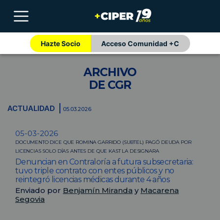
Hazte Socio
Acceso Comunidad +C
ARCHIVO
DE CGR
ACTUALIDAD
05.03.2026
05-03-2026
DOCUMENTO DICE QUE ROMINA GARRIDO (SUBTEL) PAGÓ DEUDA POR
LICENCIAS SOLO DÍAS ANTES DE QUE KAST LA DESIGNARA
Denuncian en Contraloría a futura subsecretaria:
tuvo triple contrato con entes públicos y no
reintegró licencias médicas durante 4 años
Enviado por
Benjamín Miranda
y
Macarena
Segovia