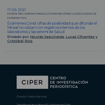
17-06-2021
EXISTEN TRES SISTEMAS PARALELOS PARA REGISTRAR LOS RESULTADOS DE
EXÁMENES PCR
Exámenes Covid: cifras de positividad que difunde el
Minsal no calzan con registros internos de los
laboratorios y las seremi de Salud
Enviado por
Nicolás Sepúlveda
,
Lucas Cifuentes
y
Cristóbal Ríos
Director: Pedro Ramírez
José Miguel de la Barra 412, Santiago de Chile