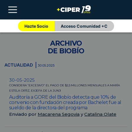
Hazte Socio
Acceso Comunidad +C
ARCHIVO
DE BIOBÍO
ACTUALIDAD
30.05.2025
30-05-2025
CONSIDERA “EXCESIVO” EL PAGO DE $2,5 MILLONES MENSUALES A MARÍA
ESTELA ORTIZ, EXJEFA DE LA JUNJI
Auditoría a GORE del Biobío detecta que 10% de
convenio con fundación creada por Bachelet fue al
sueldo de la directora del programa
Enviado por
Macarena Segovia
y
Catalina Olate