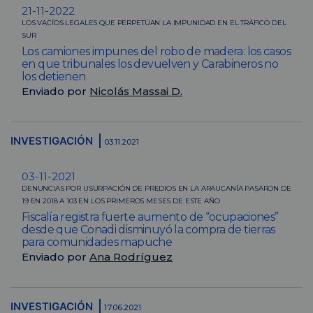
21-11-2022
LOS VACÍOS LEGALES QUE PERPETÚAN LA IMPUNIDAD EN EL TRÁFICO DEL
SUR
Los camiones impunes del robo de madera: los casos
en que tribunales los devuelven y Carabineros no
los detienen
Enviado por
Nicolás Massai D.
INVESTIGACIÓN
03.11.2021
03-11-2021
DENUNCIAS POR USURPACIÓN DE PREDIOS EN LA ARAUCANÍA PASARON DE
19 EN 2018 A 103 EN LOS PRIMEROS MESES DE ESTE AÑO
Fiscalía registra fuerte aumento de “ocupaciones”
desde que Conadi disminuyó la compra de tierras
para comunidades mapuche
Enviado por
Ana Rodríguez
INVESTIGACIÓN
17.06.2021