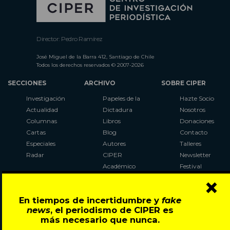
Director: Pedro Ramírez
José Miguel de la Barra 412, Santiago de Chile
Todos los derechos reservados © 2007-2026
SECCIONES
ARCHIVO
SOBRE CIPER
Investigación
Papeles de la
Hazte Socio
Actualidad
Dictadura
Nosotros
Columnas
Libros
Donaciones
Cartas
Blog
Contacto
Especiales
Autores
Talleres
Radar
CIPER
Newsletter
Académico
Festival
×
LaBot
Constituyente
En tiempos de incertidumbre y
fake
Al Plebiscito
news
, el periodismo de CIPER es
con CIPER
más necesario que nunca.