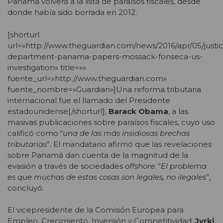
Panamá volverá a la lista de paraísos fiscales, desde
donde había sido borrada en 2012.
[shorturl
url=»http://www.theguardian.com/news/2016/apr/05/justi
department-panama-papers-mossack-fonseca-us-
investigation» title=»»
fuente_url=»http://www.theguardian.com»
fuente_nombre=»Guardian»]Una reforma tributaria
internacional fue el llamado del Presidente
estadounidense[/shorturl],
Barack Obama
, a las
masivas publicaciones sobre paraísos fiscales, cuyo uso
calificó como “
una de las más insidiosas brechas
tributarias
”. El mandatario afirmó que las revelaciones
sobre Panamá dan cuenta de la magnitud de la
evasión a través de sociedades
offshore.
“
El problema
es que muchas de estas cosas son legales, no ilegales
”,
concluyó.
El vicepresidente de la Comisión Europea para
Empleo, Crecimiento, Inversión y Competitividad,
Jyrki