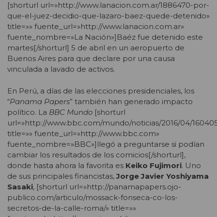
[shorturl url=»http://www.lanacion.com.ar/1886470-por-
que-el-juez-decidio-que-lazaro-baez-quede-detenido»
title=»» fuente_url=»http://www.lanacion.com.ar»
fuente_nombre=»La Nación»]Baéz fue detenido este
martes[/shorturl] 5 de abril en un aeropuerto de
Buenos Aires para que declare por una causa
vinculada a lavado de activos.
En Perú, a días de las elecciones presidenciales, los
“
Panama Papers
” también han generado impacto
político. La
BBC Mundo
[shorturl
url=»http://www.bbc.com/mundo/noticias/2016/04/1604
title=»» fuente_url=»http://www.bbc.com»
fuente_nombre=»BBC»]llegó a preguntarse si podían
cambiar los resultados de los comicios[/shorturl],
donde hasta ahora la favorita es
Keiko Fujimori
. Uno
de sus principales financistas,
Jorge Javier Yoshiyama
Sasaki
, [shorturl url=»http://panamapapers.ojo-
publico.com/articulo/mossack-fonseca-co-los-
secretos-de-la-calle-roma/» title=»»