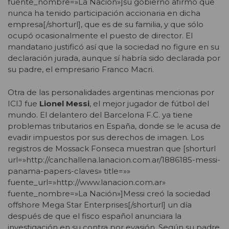
fuente_nombre=»La Nación»]su gobierno afirmó que
nunca ha tenido participación accionaria en dicha
empresa[/shorturl], que es de su familia, y que sólo
ocupó ocasionalmente el puesto de director. El
mandatario justificó así que la sociedad no figure en su
declaración jurada, aunque sí habría sido declarada por
su padre, el empresario Franco Macri.
Otra de las personalidades argentinas mencionas por
ICIJ fue
Lionel Messi
, el mejor jugador de fútbol del
mundo. El delantero del Barcelona F.C. ya tiene
problemas tributarios en España, donde se le acusa de
evadir impuestos por sus derechos de imagen. Los
registros de Mossack Fonseca muestran que [shorturl
url=»http://canchallena.lanacion.com.ar/1886185-messi-
panama-papers-claves» title=»»
fuente_url=»http://www.lanacion.com.ar»
fuente_nombre=»La Nación»]Messi creó la sociedad
offshore Mega Star Enterprises[/shorturl] un día
después de que el fisco español anunciara la
investigación en su contra por evasión. Según su padre,