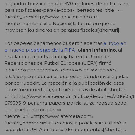
alejandro-burzaco-movio-370-millones-de-dolares-en-
paraisos-fiscales-para-la-copa-libertadores» title=»»
fuente_url=»http://www.lanacion.com.ar»
fuente_nombre=»La Nación»]la forma en que se
movieron los dineros en paraísos fiscales[/shorturl].
Los papeles panameños pusieron además
el foco en
el nuevo presidente de la FIFA,
Gianni Infantino
, al
revelar que mientras trabajaba en la Unión de
Federaciones de Fútbol Europea (UEFA) firmó
acuerdos por derechos televisivos en sociedades
offshore
y con personas que están siendo investigadas
por corrupción. La reacción a la publicación de esos
datos fue inmediata, y el miércoles 6 de abril [shorturl
url=»http://www.latercera.com/noticia/deportes/2016/04/
675393-9-panama-papers-policia-suiza-registra-sede-
de-la-uefa.shtml» title=»»
fuente_url=»http://www.latercera.com»
fuente_nombre=»La Tercera»]la policía suiza allanó la
sede de la UEFA en busca de documentos[/shorturl].