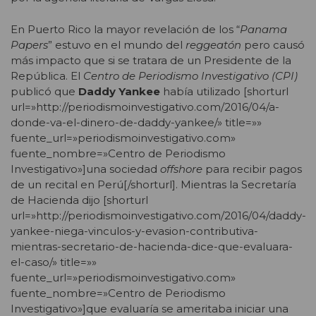
En Puerto Rico la mayor revelación de los “
Panama
Papers
” estuvo en el mundo del
reggeatón
pero causó
más impacto que si se tratara de un Presidente de la
República. El
Centro de Periodismo Investigativo (CPI)
publicó que
Daddy Yankee
había utilizado [shorturl
url=»http://periodismoinvestigativo.com/2016/04/a-
donde-va-el-dinero-de-daddy-yankee/» title=»»
fuente_url=»periodismoinvestigativo.com»
fuente_nombre=»Centro de Periodismo
Investigativo»]una sociedad
offshore
para recibir pagos
de un recital en Perú[/shorturl]. Mientras la Secretaría
de Hacienda dijo [shorturl
url=»http://periodismoinvestigativo.com/2016/04/daddy-
yankee-niega-vinculos-y-evasion-contributiva-
mientras-secretario-de-hacienda-dice-que-evaluara-
el-caso/» title=»»
fuente_url=»periodismoinvestigativo.com»
fuente_nombre=»Centro de Periodismo
Investigativo»]que evaluaría se ameritaba iniciar una