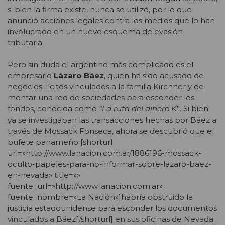
si bien la firma existe, nunca se utilizó, por lo que
anunció acciones legales contra los medios que lo han
involucrado en un nuevo esquema de evasión
tributaria.
Pero sin duda el argentino más complicado es el
empresario
Lázaro Báez
, quien ha sido acusado de
negocios ilícitos vinculados a la familia Kirchner y de
montar una red de sociedades para esconder los
fondos, conocida como
“La ruta del dinero K
”. Si bien
ya se investigaban las transacciones hechas por Báez a
través de Mossack Fonseca, ahora se descubrió que el
bufete panameño [shorturl
url=»http://www.lanacion.com.ar/1886196-mossack-
oculto-papeles-para-no-informar-sobre-lazaro-baez-
en-nevada» title=»»
fuente_url=»http://www.lanacion.com.ar»
fuente_nombre=»La Nación»]habría obstruido la
justicia estadounidense para esconder los documentos
vinculados a Báez[/shorturl] en sus oficinas de Nevada.