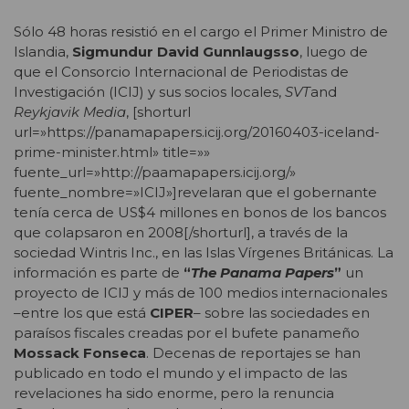
Sólo 48 horas resistió en el cargo el Primer Ministro de
Islandia,
Sigmundur David Gunnlaugsso
, luego de
que el Consorcio Internacional de Periodistas de
Investigación (ICIJ) y sus socios locales,
SVT
and
Reykjavik Media
, [shorturl
url=»https://panamapapers.icij.org/20160403-iceland-
prime-minister.html» title=»»
fuente_url=»http://paamapapers.icij.org/»
fuente_nombre=»ICIJ»]revelaran que el gobernante
tenía cerca de US$4 millones en bonos de los bancos
que colapsaron en 2008[/shorturl], a través de la
sociedad Wintris Inc., en las Islas Vírgenes Británicas. La
información es parte de
“
The Panama Papers
”
un
proyecto de ICIJ y más de 100 medios internacionales
–entre los que está
CIPER
– sobre las sociedades en
paraísos fiscales creadas por el bufete panameño
Mossack Fonseca
. Decenas de reportajes se han
publicado en todo el mundo y el impacto de las
revelaciones ha sido enorme, pero la renuncia