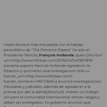
Hasta ahora el más entusiasta con el trabajo
periodístico de “
The Panama Papers
” ha sido el
Presidente francés,
François Hollande
, quien [shorturl
url=»http://www.infobae.com/2016/04/04/1801819-
panama-papers-francois-hollande-agradecio-la-
filtracion-y-prometio-una-investigacion» title=»»
fuente_url=»http://www.infobae.com/»
fuente_nombre=»INFOBAE»] anunció investigaciones
tributarias y judiciales, además de agradecer a la
prensa por dar la alerta[/shorturl]: «
Hacen un trabajo
útil para la comunidad internacional, toman riesgos y
deben ser protegidos
«. Su gobierno anunció que