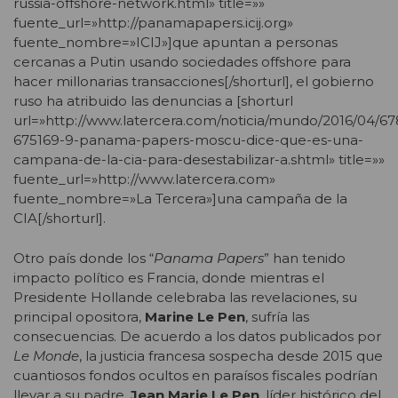
russia-offshore-network.html» title=»»
fuente_url=»http://panamapapers.icij.org»
fuente_nombre=»ICIJ»]que apuntan a personas
cercanas a Putin usando sociedades offshore para
hacer millonarias transacciones[/shorturl], el gobierno
ruso ha atribuido las denuncias a [shorturl
url=»http://www.latercera.com/noticia/mundo/2016/04/67
675169-9-panama-papers-moscu-dice-que-es-una-
campana-de-la-cia-para-desestabilizar-a.shtml» title=»»
fuente_url=»http://www.latercera.com»
fuente_nombre=»La Tercera»]una campaña de la
CIA[/shorturl].
Otro país donde los “
Panama Papers
” han tenido
impacto político es Francia, donde mientras el
Presidente Hollande celebraba las revelaciones, su
principal opositora,
Marine Le Pen
, sufría las
consecuencias. De acuerdo a los datos publicados por
Le Monde
, la justicia francesa sospecha desde 2015 que
cuantiosos fondos ocultos en paraísos fiscales podrían
llevar a su padre,
Jean Marie Le Pen
, líder histórico del