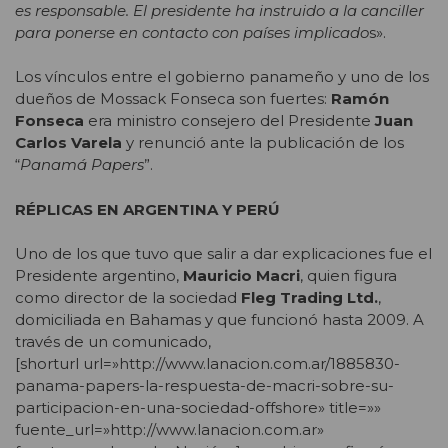
es responsable. El presidente ha instruido a la canciller
para ponerse en contacto con países implicado
s».
Los vínculos entre el gobierno panameño y uno de los
dueños de Mossack Fonseca son fuertes:
Ramón
Fonseca
era ministro consejero del Presidente
Juan
Carlos Varela
y renunció ante la publicación de los
“
Panamá Papers
”.
RÉPLICAS EN ARGENTINA Y PERÚ
Uno de los que tuvo que salir a dar explicaciones fue el
Presidente argentino,
Mauricio Macri
, quien figura
como director de la sociedad
Fleg Trading Ltd.
,
domiciliada en Bahamas y que funcionó hasta 2009. A
través de un comunicado,
[shorturl url=»http://www.lanacion.com.ar/1885830-
panama-papers-la-respuesta-de-macri-sobre-su-
participacion-en-una-sociedad-offshore» title=»»
fuente_url=»http://www.lanacion.com.ar»