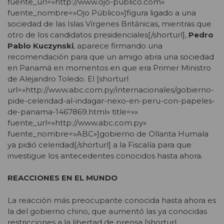
fuente_url=»http://www.ojo-publico.com»
fuente_nombre=»Ojo Público»]figura ligado a una
sociedad de las Islas Vírgenes Británicas, mientras que
otro de los candidatos presidenciales[/shorturl],
Pedro
Pablo Kuczynski
, aparece firmando una
recomendación para que un amigo abra una sociedad
en Panamá en momentos en que era Primer Ministro
de Alejandro Toledo. El [shorturl
url=»http://www.abc.com.py/internacionales/gobierno-
pide-celeridad-al-indagar-nexo-en-peru-con-papeles-
de-panama-1467869.html» title=»»
fuente_url=»http://www.abc.com.py»
fuente_nombre=»ABC»]gobierno de Ollanta Humala
ya pidió celeridad[/shorturl] a la Fiscalía para que
investigue los antecedentes conocidos hasta ahora.
REACCIONES EN EL MUNDO
La reacción más preocupante conocida hasta ahora es
la del gobierno chino, que aumentó las ya conocidas
restricciones a la libertad de prensa [shorturl