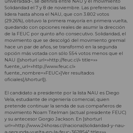
universidad–, se definirá entre NAU y el movimiento
Solidaridad el 7 y 8 de noviembre. Las preferencias las
lidera hasta ahora el NAU, que con 3.802 votos
(29.26%), obtuvo la primera mayoría en primera vuelta,
quedando con opciones reales de asumir la dirección
de la FEUC por quinto año consecutivo. Solidaridad, el
movimiento que se descolgó del movimiento gremial
hace un par de años, se transformó en la segunda
opción más votada con sólo 554 votos menos que el
NAU ([shorturl url=»http://feuc.cl/» title=»»
fuente_url=»http://www.feuc.cl»
fuente_nombre=»FEUC»]Ver resultados
oficiales[/shorturl]).
El candidato a presidente por la lista NAU es Diego
Vela, estudiante de ingeniería comercial, quien
pretende continuar la senda de sus compañeros de
movimiento Noam Titelman (actual presidente FEUC)
y su antecesor Giorgio Jackson. En [shorturl
url=»http://www.24horas.cl/nacional/solidaridad-y-nau-
a-segunda-vuelta-en-la-feuc-362854″ title=»»