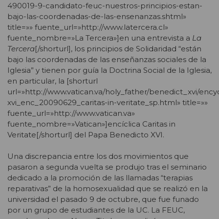
490019-9-candidato-feuc-nuestros-principios-estan-
bajo-las-coordenadas-de-las-ensenanzas.shtml»
title=»» fuente_url=»http://www.latercera.cl»
fuente_nombre=»La Tercera»]en una entrevista a
La
Tercera
[/shorturl], los principios de Solidaridad “están
bajo las coordenadas de las enseñanzas sociales de la
Iglesia” y tienen por guía la Doctrina Social de la Iglesia,
en particular, la [shorturl
url=»http://www.vatican.va/holy_father/benedict_xvi/enc
xvi_enc_20090629_caritas-in-veritate_sp.html» title=»»
fuente_url=»http://www.vatican.va»
fuente_nombre=»Vatican»]encíclica Caritas in
Veritate[/shorturl] del Papa Benedicto XVI.
Una discrepancia entre los dos movimientos que
pasaron a segunda vuelta se produjo tras el seminario
dedicado a la promoción de las llamadas “terapias
reparativas” de la homosexualidad que se realizó en la
universidad el pasado 9 de octubre, que fue funado
por un grupo de estudiantes de la UC. La FEUC,