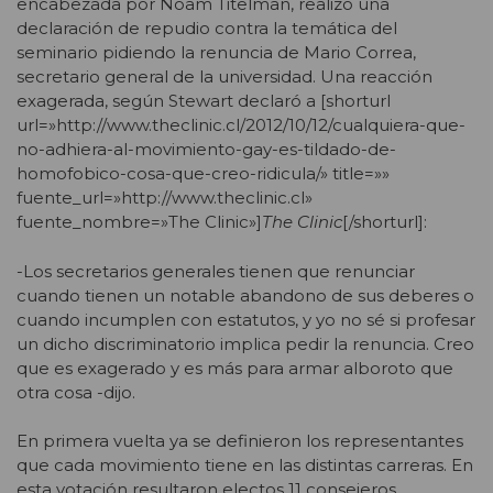
encabezada por Noam Titelman, realizó una
declaración de repudio contra la temática del
seminario pidiendo la renuncia de Mario Correa,
secretario general de la universidad. Una reacción
exagerada, según Stewart declaró a [shorturl
url=»http://www.theclinic.cl/2012/10/12/cualquiera-que-
no-adhiera-al-movimiento-gay-es-tildado-de-
homofobico-cosa-que-creo-ridicula/» title=»»
fuente_url=»http://www.theclinic.cl»
fuente_nombre=»The Clinic»]
The Clinic
[/shorturl]:
-Los secretarios generales tienen que renunciar
cuando tienen un notable abandono de sus deberes o
cuando incumplen con estatutos, y yo no sé si profesar
un dicho discriminatorio implica pedir la renuncia. Creo
que es exagerado y es más para armar alboroto que
otra cosa -dijo.
En primera vuelta ya se definieron los representantes
que cada movimiento tiene en las distintas carreras. En
esta votación resultaron electos 11 consejeros