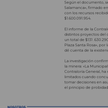
Según el documento, se 
Salamanca», firmado ent
con los recursos recibi
$1.600.091.954.
El informe de la Contra
distintos proyectos del 
un total de $131 .630.2
Plaza Santa Rosa», por l
dé cuenta de la existen
La investigación confirm
la minera: «La Municipa
Contraloría General, ha 
limitados cuando concur
tomar decisiones en asu
el principio de probidad
NOSOTROS