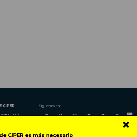
E CIPER
Síguenos en:
Hazte Socio
×
Nosotros
Donaciones
o de CIPER es más necesario
Contacto