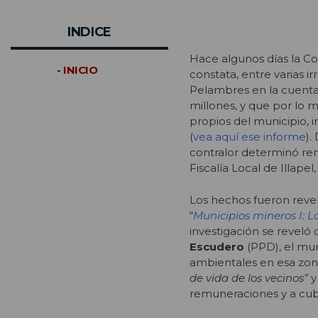
INDICE
Hace algunos días la Co
- INICIO
constata, entre varias i
Pelambres en la cuenta
millones, y que por lo m
propios del municipio, 
(
vea aquí ese informe
).
contralor determinó rem
Fiscalía Local de Illapel
Los hechos fueron revel
“
Municipios mineros I: 
investigación se reveló
Escudero
(PPD), el mun
ambientales en esa zon
de vida de los vecinos
”
y
remuneraciones y a cubri