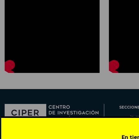
SECCION
Inve
Actu
Col
Director: Pedro Ramírez
En ti
Cart