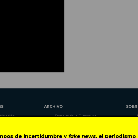
ES
ARCHIVO
SOBR
stigación
Papeles de la Dictadura
alidad
Libros
umnas
Blog
empos de incertidumbre y
fake news
, el periodism
as
Autores