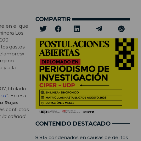
COMPARTIR
me en el que
minera Los
.600
ntos gastos
 Pelambres»
órgano
 y a la
7, titulado
nca
”. En esa
o Rojas
es conflictos
 la calidad
CONTENIDO DESTACADO
8.815 condenados en causas de delitos