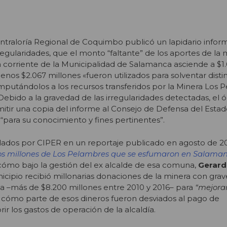
ntraloría Regional de Coquimbo publicó un lapidario infor
rregularidades, que el monto “faltante” de los aportes de la 
 corriente de la Municipalidad de Salamanca asciende a $1
enos $2.067 millones «fueron utilizados para solventar disti
imputándolos a los recursos transferidos por la Minera Los
 Debido a la gravedad de las irregularidades detectadas, el 
itir una copia del informe al Consejo de Defensa del Estado
, “para su conocimiento y fines pertinentes”.
ados por CIPER en un reportaje publicado en agosto de 201
Los millones de Los Pelambres que se esfumaron en Salama
 cómo bajo la gestión del ex alcalde de esa comuna,
Gerard
icipio recibió millonarias donaciones de la minera con grav
a –más de $8.200 millones entre 2010 y 2016– para
“
mejorar
 cómo parte de esos dineros fueron desviados al pago de
r los gastos de operación de la alcaldía.