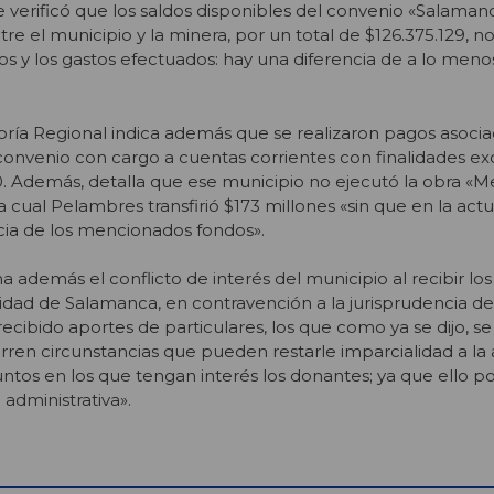
verificó que los saldos disponibles del convenio «Salamanca
re el municipio y la minera, por un total de $126.375.129, n
dos y los gastos efectuados: hay una diferencia de a lo meno
loría Regional indica además que se realizaron pagos asocia
convenio con cargo a cuentas corrientes con finalidades exc
90. Además, detalla que ese municipio no ejecutó la obra «
a cual Pelambres transfirió $173 millones «sin que en la actu
cia de los mencionados fondos».
a además el conflicto de interés del municipio al recibir lo
lidad de Salamanca, en contravención a la jurisprudencia de
recibido aportes de particulares, los que como ya se dijo, 
ren circunstancias que pueden restarle imparcialidad a la 
ntos en los que tengan interés los donantes; ya que ello po
 administrativa».