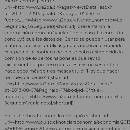
medios, como [shorturl
url=»http://www.la2da.cl/Pages/NewsDetail.aspx?
dt=2013-11-21&PaginaId=1&bodyid=0″ title=»»
fuente_url=»http://www.la2da.cl» fuente_nombre=»La
Segunda»]
La Segunda
[/shorturl], presentaron la
información como un “vuelco” en el caso. La comisión
concluyó que los datos del Censo se pueden usar para
elaborar políticas públicas y no es necesario repararlo
ni repetirlo, al contrario de lo que había establecido la
comisión de expertos nacionales que revisó
inicialmente el proceso censal. El mismo vespertino
hace poco más de tres meses tituló: “Hay que hacer
de nuevo el censo” ([shorturl
url=»http://www.la2da.cl/Pages/NewsDetail.aspx?
dt=2013-08-07&PaginaId=17&bodyid=0″ title=»»
fuente_url=»http://www.la2da.cl» fuente_nombre=»La
Segunda»]ver la nota[/shorturl]).
En los hechos, tal como lo consignó el [shorturl
url=»http://www.pulso.cl/noticia/economia/economia/2013
33810-9-censo-2012-expertos-internacionales-refutan-