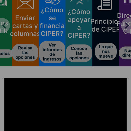
¿Cómo
¿Cómo
Direc
Enviar
se
apoyar
Principios
os
Funda
cartas y
financia
a
de CIPER
R
CIP
columnas
CIPER?
CIPER?
Ver
Lo que
Revisa
Conoce
informes
Nues
nos
las
las
los
de
direct
mueve
opciones
opciones
ingresos