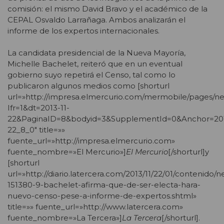
comisión: el mismo David Bravo y el académico de la
CEPAL Osvaldo Larrañaga. Ambos analizarán el
informe de los expertos internacionales.
La candidata presidencial de la Nueva Mayoría,
Michelle Bachelet, reiteró que en un eventual
gobierno suyo repetirá el Censo, tal como lo
publicaron algunos medios como [shorturl
url=»http://impresa.elmercurio.com/mermobile/pages/ne
Ifr=1&dt=2013-11-
22&PaginaID=8&bodyid=3&SupplementId=0&Anchor=201
22_8_0″ title=»»
fuente_url=»http://impresa.elmercurio.com»
fuente_nombre=»El Mercurio»]
El Mercurio
[/shorturl]y
[shorturl
url=»http://diario.latercera.com/2013/11/22/01/contenido/n
151380-9-bachelet-afirma-que-de-ser-electa-hara-
nuevo-censo-pese-a-informe-de-expertos.shtml»
title=»» fuente_url=»http://www.latercera.com»
fuente_nombre=»La Tercera»]
La Tercera
[/shorturl].