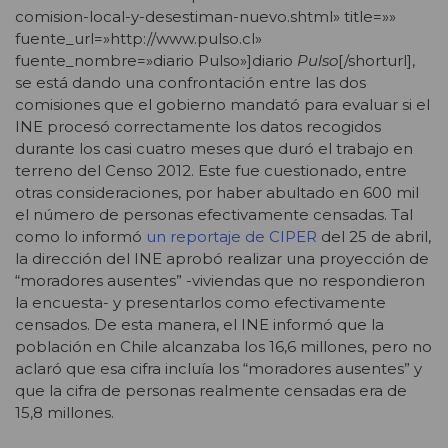
comision-local-y-desestiman-nuevo.shtml» title=»»
fuente_url=»http://www.pulso.cl»
fuente_nombre=»diario Pulso»]diario
Pulso
[/shorturl],
se está dando una confrontación entre las dos
comisiones que el gobierno mandató para evaluar si el
INE procesó correctamente los datos recogidos
durante los casi cuatro meses que duró el trabajo en
terreno del Censo 2012. Este fue cuestionado, entre
otras consideraciones, por haber abultado en 600 mil
el número de personas efectivamente censadas. Tal
como lo informó
un reportaje de CIPER
del 25 de abril,
la dirección del INE aprobó realizar una proyección de
“moradores ausentes” -viviendas que no respondieron
la encuesta- y presentarlos como efectivamente
censados. De esta manera, el INE informó que la
población en Chile alcanzaba los 16,6 millones, pero no
aclaró que esa cifra incluía los “moradores ausentes” y
que la cifra de personas realmente censadas era de
15,8 millones.