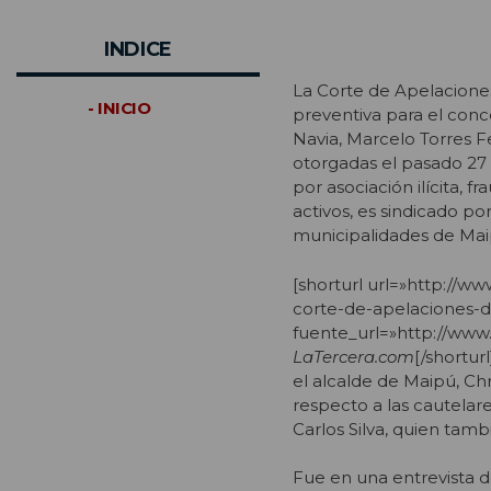
INDICE
La Corte de Apelaciones
- INICIO
preventiva para el conc
Navia, Marcelo Torres Fe
otorgadas el pasado 27 
por asociación ilícita, 
activos, es sindicado po
municipalidades de Mai
[shorturl url=»http://w
corte-de-apelaciones-de
fuente_url=»http://www
LaTercera.com
[/shortur
el alcalde de Maipú, Chri
respecto a las cautelare
Carlos Silva, quien tamb
Fue en una entrevista d