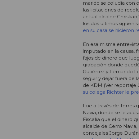
marido se coludía con 
las licitaciones de recol
actual alcalde Christian 
los dos últimos siguen s
en su casa se hicieron 
En esa misma entrevista
imputado en la causa, f
fajos de dinero que lue
grabación donde quedó 
Gutiérrez y Fernando Le
seguir y dejar fuera de 
de KDM (Ver reportaje 
su colega Richter le pr
Fue a través de Torres q
Navia, donde se le acusa
Fiscalía que el dinero q
alcalde de Cerro Navia, L
concejales Jorge Durán