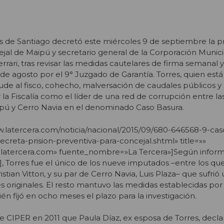
 de Santiago decretó este miércoles 9 de septiembre la pr
ejal de Maipú y secretario general de la Corporación Munic
rrari, tras revisar las medidas cautelares de firma semanal y
de agosto por el 9° Juzgado de Garantía. Torres, quien está
fraude al fisco, cohecho, malversación de caudales públicos y
r la Fiscalía como el líder de una red de corrupción entre la
pú y Cerro Navia en el denominado Caso Basura.
ww.latercera.com/noticia/nacional/2015/09/680-646568-9-ca
creta-prision-preventiva-para-concejal.shtml» title=»»
.latercera.com» fuente_nombre=»La Tercera»]Según infor
l], Torres fue el único de los nueve imputados –entre los q
stian Vittori, y su par de Cerro Navia, Luis Plaza– que sufrió
s originales. El resto mantuvo las medidas establecidas por
ién fijó en ocho meses el plazo para la investigación.
e CIPER en 2011 que Paula Díaz, ex esposa de Torres, decla