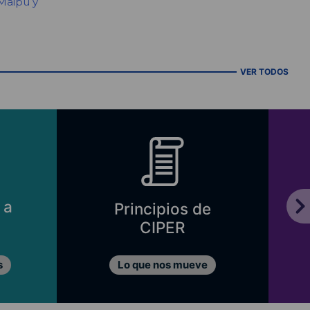
 Maipú y
VER TODOS
 a
Principios de
CIPER
s
Lo que nos mueve