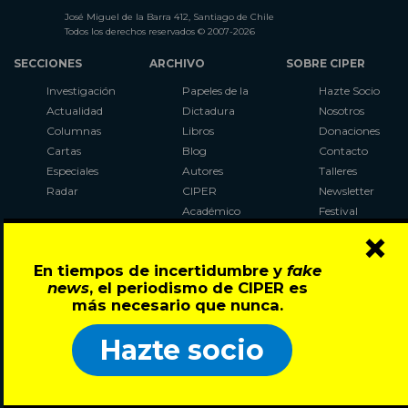
José Miguel de la Barra 412, Santiago de Chile
Todos los derechos reservados © 2007-2026
SECCIONES
ARCHIVO
SOBRE CIPER
Investigación
Papeles de la
Hazte Socio
Actualidad
Dictadura
Nosotros
Columnas
Libros
Donaciones
Cartas
Blog
Contacto
Especiales
Autores
Talleres
Radar
CIPER
Newsletter
Académico
Festival
×
LaBot
Constituyente
En tiempos de incertidumbre y
fake
Al Plebiscito
news
, el periodismo de CIPER es
con CIPER
más necesario que nunca.
Síguenos en:
Hazte socio