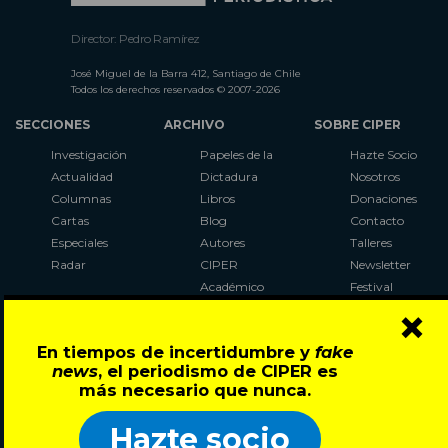
Director: Pedro Ramírez
José Miguel de la Barra 412, Santiago de Chile
Todos los derechos reservados © 2007-2026
SECCIONES
ARCHIVO
SOBRE CIPER
Investigación
Papeles de la
Hazte Socio
Actualidad
Dictadura
Nosotros
Columnas
Libros
Donaciones
Cartas
Blog
Contacto
Especiales
Autores
Talleres
Radar
CIPER
Newsletter
Académico
Festival
×
LaBot
Constituyente
En tiempos de incertidumbre y
fake
Al Plebiscito
news
, el periodismo de CIPER es
con CIPER
más necesario que nunca.
Síguenos en:
Hazte socio