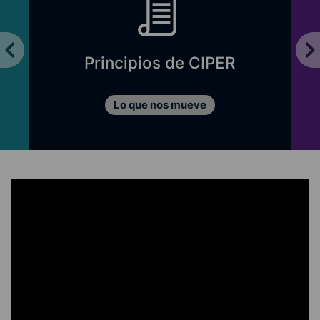
Directori
rincipios de CIPER
C
Lo que nos mueve
Nuestro 