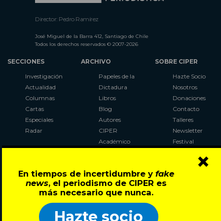
Director: Pedro Ramírez
José Miguel de la Barra 412, Santiago de Chile
Todos los derechos reservados © 2007-2026
SECCIONES
ARCHIVO
SOBRE CIPER
Investigación
Papeles de la
Hazte Socio
Actualidad
Dictadura
Nosotros
Columnas
Libros
Donaciones
Cartas
Blog
Contacto
Especiales
Autores
Talleres
Radar
CIPER
Newsletter
Académico
Festival
×
LaBot
Constituyente
En tiempos de incertidumbre y
fake
Al Plebiscito
news
, el periodismo de CIPER es
con CIPER
más necesario que nunca.
Síguenos en:
Hazte socio