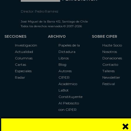
Director: Pedro Ramírez
José Miguel de la Barra 412, Santiago de Chile
Todos los derechos reservados © 2007-2026
SECCIONES
ARCHIVO
SOBRE CIPER
Investigación
Papeles de la
Hazte Socio
Actualidad
Dictadura
Nosotros
Columnas
Libros
Donaciones
Cartas
Blog
Contacto
Especiales
Autores
Talleres
Radar
CIPER
Newsletter
Académico
Festival
LaBot
Constituyente
Al Plebiscito
con CIPER
×
Síguenos en: