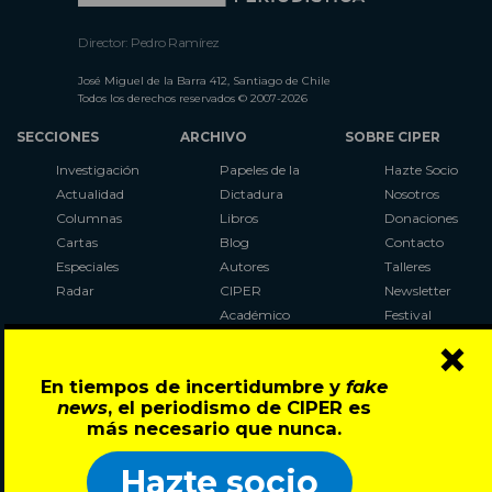
Director: Pedro Ramírez
José Miguel de la Barra 412, Santiago de Chile
Todos los derechos reservados © 2007-2026
SECCIONES
ARCHIVO
SOBRE CIPER
Investigación
Papeles de la
Hazte Socio
Actualidad
Dictadura
Nosotros
Columnas
Libros
Donaciones
Cartas
Blog
Contacto
Especiales
Autores
Talleres
Radar
CIPER
Newsletter
Académico
Festival
×
LaBot
Constituyente
En tiempos de incertidumbre y
fake
Al Plebiscito
news
, el periodismo de CIPER es
con CIPER
más necesario que nunca.
Síguenos en:
Hazte socio