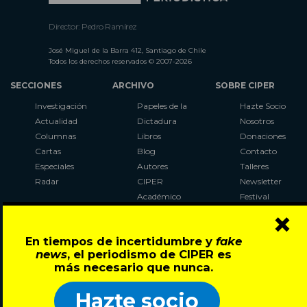
Director: Pedro Ramírez
José Miguel de la Barra 412, Santiago de Chile
Todos los derechos reservados © 2007-2026
SECCIONES
ARCHIVO
SOBRE CIPER
Investigación
Papeles de la
Hazte Socio
Actualidad
Dictadura
Nosotros
Columnas
Libros
Donaciones
Cartas
Blog
Contacto
Especiales
Autores
Talleres
Radar
CIPER
Newsletter
Académico
Festival
×
LaBot
Constituyente
En tiempos de incertidumbre y
fake
Al Plebiscito
news
, el periodismo de CIPER es
con CIPER
más necesario que nunca.
Síguenos en:
Hazte socio