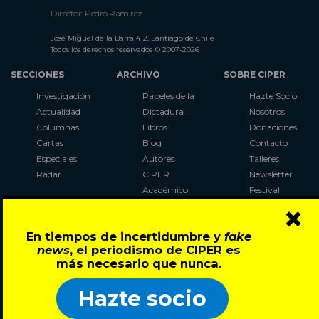
Director: Pedro Ramírez
José Miguel de la Barra 412, Santiago de Chile
Todos los derechos reservados © 2007-2026
SECCIONES
ARCHIVO
SOBRE CIPER
Investigación
Papeles de la
Hazte Socio
Actualidad
Dictadura
Nosotros
Columnas
Libros
Donaciones
Cartas
Blog
Contacto
Especiales
Autores
Talleres
Radar
CIPER
Newsletter
Académico
Festival
×
LaBot
Constituyente
En tiempos de incertidumbre y
fake
Al Plebiscito
news
, el periodismo de CIPER es
con CIPER
más necesario que nunca.
Síguenos en:
Hazte socio