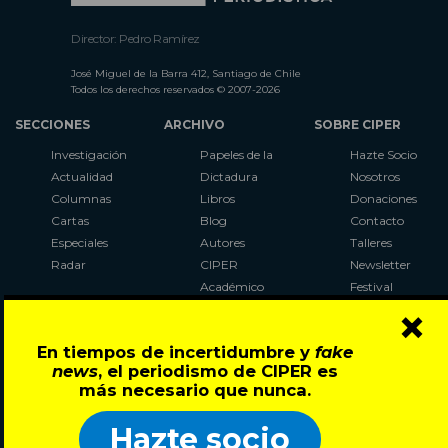
Director: Pedro Ramírez
José Miguel de la Barra 412, Santiago de Chile
Todos los derechos reservados © 2007-2026
SECCIONES
ARCHIVO
SOBRE CIPER
Investigación
Papeles de la
Hazte Socio
Actualidad
Dictadura
Nosotros
Columnas
Libros
Donaciones
Cartas
Blog
Contacto
Especiales
Autores
Talleres
Radar
CIPER
Newsletter
Académico
Festival
×
LaBot
Constituyente
En tiempos de incertidumbre y
fake
Al Plebiscito
news
, el periodismo de CIPER es
con CIPER
más necesario que nunca.
Síguenos en:
Hazte socio