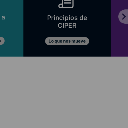
 a
Principios de
CIPER
s
Lo que nos mueve