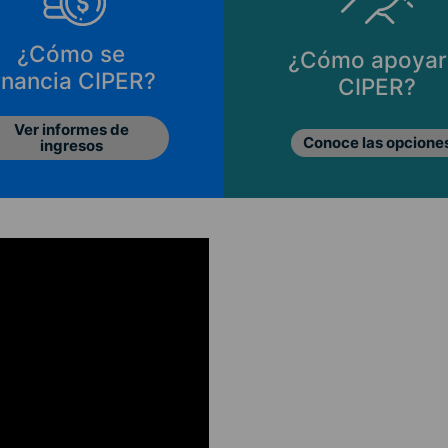
¿Cómo se
¿Cómo apoyar
inancia CIPER?
CIPER?
Ver informes de
Conoce las opcione
ingresos