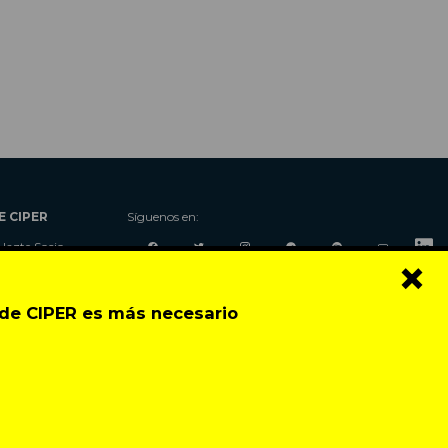
E CIPER
Síguenos en:
Hazte Socio
×
Nosotros
Donaciones
o de CIPER es más necesario
Contacto
Talleres
Newsletter
Festival