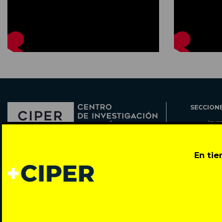
SECCION
Inve
Actu
Col
Director: Pedro Ramírez
En ti
Cart
José Miguel de la Barra 412, Santiago de Chile
Espe
Todos los derechos reservados © 2007-2026
Rada