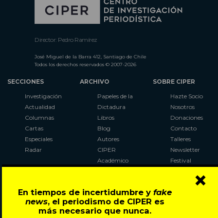
Director: Pedro Ramírez
José Miguel de la Barra 412, Santiago de Chile
Todos los derechos reservados © 2007-2026
SECCIONES
ARCHIVO
SOBRE CIPER
Investigación
Papeles de la
Hazte Socio
Actualidad
Dictadura
Nosotros
Columnas
Libros
Donaciones
Cartas
Blog
Contacto
Especiales
Autores
Talleres
Radar
CIPER
Newsletter
Académico
Festival
×
LaBot
Constituyente
En tiempos de incertidumbre y
fake
Al Plebiscito
news
, el periodismo de CIPER es
con CIPER
más necesario que nunca.