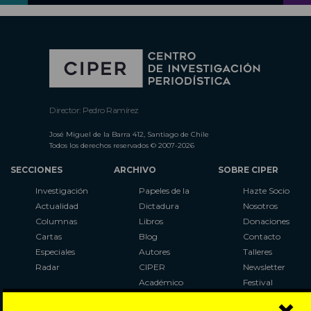
Director: Pedro Ramírez
José Miguel de la Barra 412, Santiago de Chile
Todos los derechos reservados © 2007-2026
SECCIONES
ARCHIVO
SOBRE CIPER
Investigación
Papeles de la
Hazte Socio
Actualidad
Dictadura
Nosotros
Columnas
Libros
Donaciones
Cartas
Blog
Contacto
Especiales
Autores
Talleres
Radar
CIPER
Newsletter
Académico
Festival
LaBot