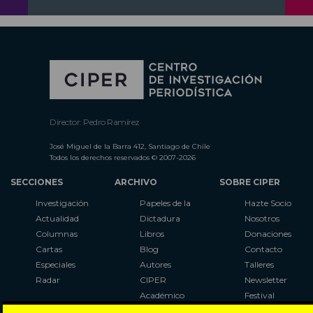
Director: Pedro Ramírez
José Miguel de la Barra 412, Santiago de Chile
Todos los derechos reservados © 2007-2026
SECCIONES
ARCHIVO
SOBRE CIPER
Investigación
Papeles de la
Hazte Socio
Actualidad
Dictadura
Nosotros
Columnas
Libros
Donaciones
Cartas
Blog
Contacto
Especiales
Autores
Talleres
Radar
CIPER
Newsletter
Académico
Festival
LaBot