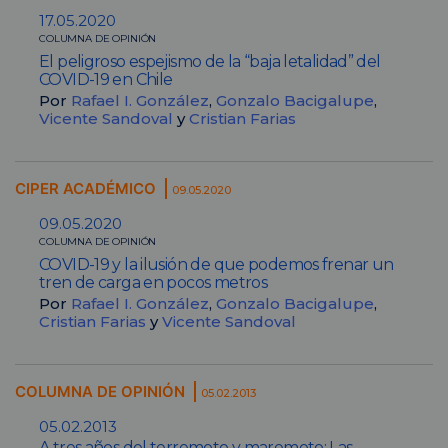
17.05.2020
COLUMNA DE OPINIÓN
El peligroso espejismo de la “baja letalidad” del
COVID-19 en Chile
Por
Rafael I. González
,
Gonzalo Bacigalupe
,
Vicente Sandoval
y
Cristian Farias
CIPER ACADÉMICO
09.05.2020
09.05.2020
COLUMNA DE OPINIÓN
COVID-19 y la ilusión de que podemos frenar un
tren de carga en pocos metros
Por
Rafael I. González
,
Gonzalo Bacigalupe
,
Cristian Farias
y
Vicente Sandoval
COLUMNA DE OPINIÓN
05.02.2013
05.02.2013
A tres años del terremoto y maremoto: Las