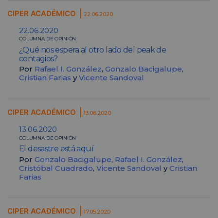
CIPER ACADÉMICO
22.06.2020
22.06.2020
COLUMNA DE OPINIÓN
¿Qué nos espera al otro lado del peak de
contagios?
Por
Rafael I. González
,
Gonzalo Bacigalupe
,
Cristian Farias
y
Vicente Sandoval
CIPER ACADÉMICO
13.06.2020
13.06.2020
COLUMNA DE OPINIÓN
El desastre está aquí
Por
Gonzalo Bacigalupe
,
Rafael I. González
,
Cristóbal Cuadrado
,
Vicente Sandoval
y
Cristian
Farias
CIPER ACADÉMICO
17.05.2020