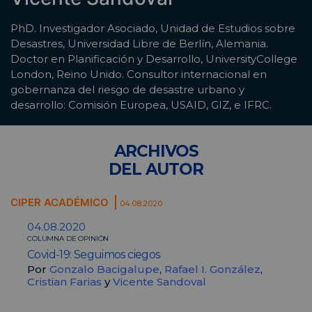
PhD. Investigador Asociado, Unidad de Estudios sobre
Desastres, Universidad Libre de Berlín, Alemania.
Doctor en Planificación y Desarrollo, UniversityCollege
London, Reino Unido. Consultor internacional en
gobernanza del riesgo de desastre urbano y
desarrollo: Comisión Europea, USAID, GIZ, e IFRC.
ARCHIVOS
DEL AUTOR
CIPER ACADÉMICO
04.08.2020
04.08.2020
COLUMNA DE OPINIÓN
Covid-19: Seguimos ciegos
Por
Gonzalo Bacigalupe
,
Rafael I. González
,
Cristian Farias
y
Vicente Sandoval