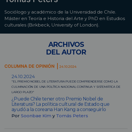
Sociólogo y académico de la Universidad de Chile.
Máster en Teoría e Historia del Arte y PhD en Estudios
culturales (Birkbeck, University of London).
ARCHIVOS
DEL AUTOR
COLUMNA DE OPINIÓN
24.10.2024
24.10.2024
"EL PREMIO NOBEL DE LITERATURA PUEDE COMPRENDERSE COMO LA
CULMINACIÓN DE UNA POLÍTICA NACIONAL CONTINUA Y SISTEMÁTICA DE
LARGO PLAZO"
¿Puede Chile tener otro Premio Nobel de
Literatura? La política cultural de Estado que
ayudó a la coreana Han Kang a conseguirlo
Por
Soonbae Kim
y
Tomás Peters