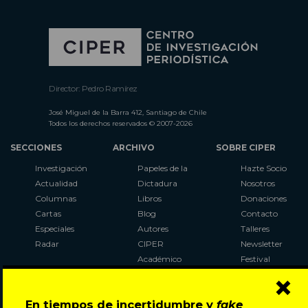
Director: Pedro Ramírez
José Miguel de la Barra 412, Santiago de Chile
Todos los derechos reservados © 2007-2026
SECCIONES
ARCHIVO
SOBRE CIPER
Investigación
Papeles de la
Hazte Socio
Actualidad
Dictadura
Nosotros
Columnas
Libros
Donaciones
Cartas
Blog
Contacto
Especiales
Autores
Talleres
Radar
CIPER
Newsletter
Académico
Festival
×
LaBot
Constituyente
En tiempos de incertidumbre y
fake
Al Plebiscito