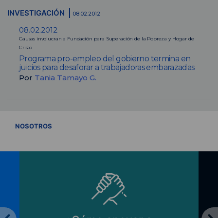
INVESTIGACIÓN
08.02.2012
08.02.2012
Causas involucran a Fundación para Superación de la Pobreza y Hogar de
Cristo
Programa pro-empleo del gobierno termina en
juicios para desaforar a trabajadoras embarazadas
Por
Tania Tamayo G.
VER TODOS
NOSOTROS