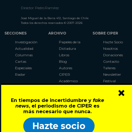
Director: Pedro Ramírez
José Miguel de la Barra 412, Santiago de Chile
Todos los derechos reservados © 2007-2026
SECCIONES
ARCHIVO
SOBRE CIPER
Investigación
Papeles de la
Hazte Socio
Actualidad
Dictadura
Nosotros
Columnas
Libros
Donaciones
Cartas
Blog
Contacto
Especiales
Autores
Talleres
Radar
CIPER
Newsletter
Académico
Festival
×
LaBot
Constituyente
En tiempos de incertidumbre y
fake
Al Plebiscito
news
, el periodismo de CIPER es
con CIPER
más necesario que nunca.
Síguenos en:
Hazte socio