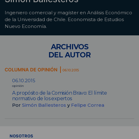
Ingeniero comercial y magíster en Análisis Económico
de la Universidad de Chile. Economista de Estudios
Nuevo Economía.
ARCHIVOS
DEL AUTOR
COLUMNA DE OPINIÓN
06.10.2015
06.10.2015
opinión
A propósito de la Comisión Bravo: El límite
normativo de los expertos
Por
Simón Ballesteros
y
Felipe Correa
VER TODOS
NOSOTROS