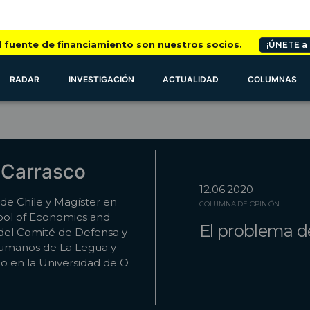
l fuente de financiamiento son nuestros socios.
¡ÚNETE a
RADAR
INVESTIGACIÓN
ACTUALIDAD
COLUMNAS
 Carrasco
12.06.2020
de Chile y Magíster en
COLUMNA DE OPINIÓN
ool of Economics and
El problema de
 del Comité de Defensa y
umanos de La Legua y
o en la Universidad de O