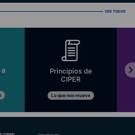
VER TODOS
 a
Principios de
CIPER
s
Lo que nos mueve
E CIPER
Síguenos en: