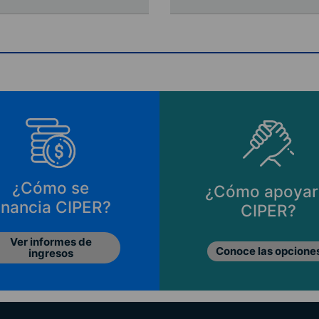
¿Cómo se
¿Cómo apoyar
inancia CIPER?
CIPER?
Ver informes de
Conoce las opcione
ingresos