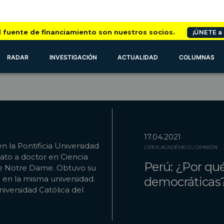
l fuente de financiamiento son nuestros socios.
¡ÚNETE a
RADAR
INVESTIGACIÓN
ACTUALIDAD
COLUMNAS
17.04.2021
 la Pontificia Universidad
CIPER ACADÉMICO / OPINIÓN
dato a doctor en Ciencia
Perú: ¿Por qué
 de Notre Dame. Obtuvo su
a en la misma universidad.
democráticas
niversidad Católica del