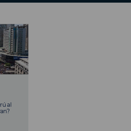
rú al
ran?