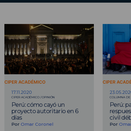
CIPER ACADÉMICO
CIPER ACAD
17.11.2020
23.05.202
CIPER ACADÉMICO / OPINIÓN
COLUMNA DE 
Perú: cómo cayó un
Perú: p
proyecto autoritario en 6
respues
días
civil déb
Por
Omar Coronel
Por
Omar