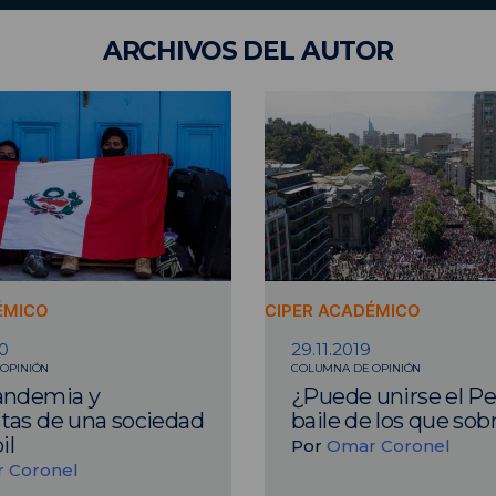
ARCHIVOS
DEL AUTOR
ÉMICO
CIPER ACADÉMICO
0
29.11.2019
OPINIÓN
COLUMNA DE OPINIÓN
andemia y
¿Puede unirse el Pe
tas de una sociedad
baile de los que sob
il
Por
Omar Coronel
 Coronel