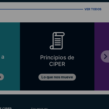
VER TODOS
 a
Principios de
CIPER
s
Lo que nos mueve
E CIPER
Síguenos en: