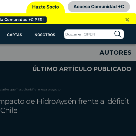
Acceso Comunidad +C
Hazte Socio
×
 la Comunidad +CIPER!
CARTAS
NOSOTROS
AUTORES
ÚLTIMO ARTÍCULO PUBLICADO
ciativa que “resucitaría” el mega proyecto
mpacto de HidroAysén frente al déficit
 Chile