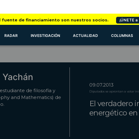
l fuente de financiamiento son nuestros socios.
¡ÚNETE a
RADAR
INVESTIGACIÓN
ACTUALIDAD
COLUMNAS
y Yachán
09.07.2013
studiante de filosofía y
Diputados se aprontan a votar ini
ophy and Mathematics) de
El verdadero i
o.
energético en