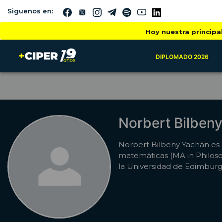
Siguenos en:
Hoy nuestra principa
DIPLOMADO 2026
Norbert Bilben
Norbert Bilbeny Yachán es e
matemáticas (MA in Philos
la Universidad de Edimburg