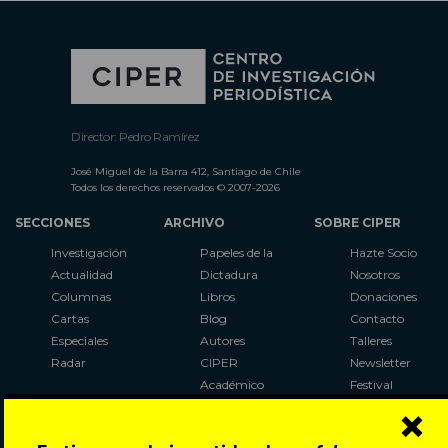
Director: Pedro Ramírez
José Miguel de la Barra 412, Santiago de Chile
Todos los derechos reservados © 2007-2026
SECCIONES
ARCHIVO
SOBRE CIPER
Investigación
Papeles de la
Hazte Socio
Actualidad
Dictadura
Nosotros
Columnas
Libros
Donaciones
Cartas
Blog
Contacto
Especiales
Autores
Talleres
Radar
CIPER
Newsletter
Académico
Festival
×
LaBot
Constituyente