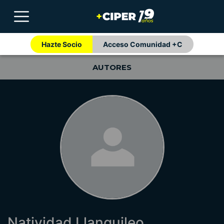
Hazte Socio
Acceso Comunidad +C
AUTORES
Natividad Llanquileo