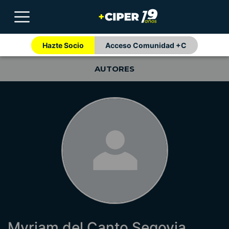
Hazte Socio
Acceso Comunidad +C
AUTORES
Myriam del Canto Segovia