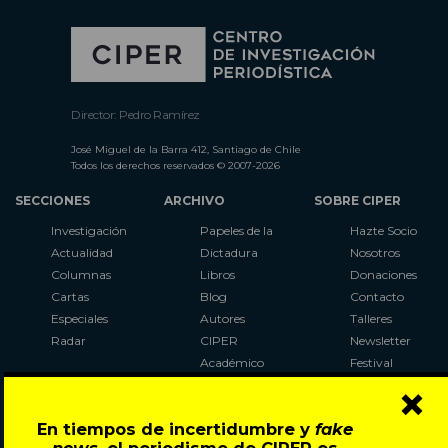
Director: Pedro Ramírez
José Miguel de la Barra 412, Santiago de Chile
Todos los derechos reservados © 2007-2026
SECCIONES
ARCHIVO
SOBRE CIPER
Investigación
Papeles de la
Hazte Socio
Actualidad
Dictadura
Nosotros
Columnas
Libros
Donaciones
Cartas
Blog
Contacto
Especiales
Autores
Talleres
Radar
CIPER
Newsletter
Académico
Festival
×
LaBot
Constituyente
En tiempos de incertidumbre y
fake
Al Plebiscito