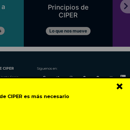
 a
Principios de
CIPER
s
Lo que nos mueve
E CIPER
Síguenos en:
Hazte Socio
×
Nosotros
Donaciones
o de CIPER es más necesario
Contacto
Talleres
Newsletter
Festival