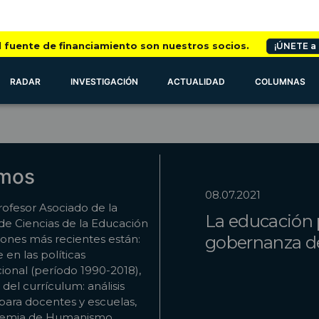
l fuente de financiamiento son nuestros socios.
¡ÚNETE a
RADAR
INVESTIGACIÓN
ACTUALIDAD
COLUMNAS
amos
08.07.2021
ofesor Asociado de la
La educación p
de Ciencias de la Educación
iones más recientes están:
gobernanza d
en las políticas
icional (período 1990-2018),
 del currículum: análisis
para docentes y escuelas,
ademia de Humanismo