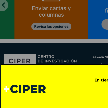
Enviar cartas y
f
columnas
Revisa las opciones
SECCION
Inve
Actu
Col
Director: Pedro Ramírez
En ti
Cart
José Miguel de la Barra 412, Santiago de Chile
Espe
Todos los derechos reservados © 2007-2026
Rada