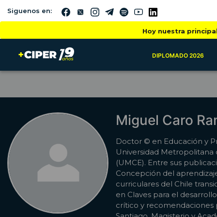
Siguenos en:
Hoy nuestra principa
DIPLOMADO 2026
Miguel Caro R
Doctor © en Educación y Pr
Universidad Metropolitana 
(UMCE). Entre sus publicac
Concepción del aprendizaje 
curriculares del Chile trans
en Claves para el desarrollo
crítico y recomendaciones 
Santiago, Magisterio y Ac