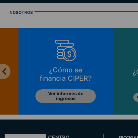
NOSOTROS
¿Cómo se
¿
financia CIPER?
Ver informes de
ingresos
SECCION