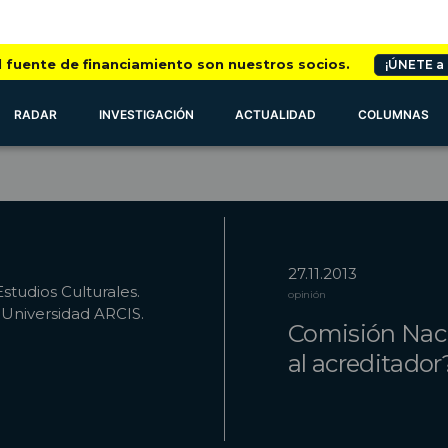
l fuente de financiamiento son nuestros socios.
¡ÚNETE a
RADAR
INVESTIGACIÓN
ACTUALIDAD
COLUMNAS
27.11.2013
studios Culturales.
opinión
 Universidad ARCIS.
Comisión Naci
al acreditador