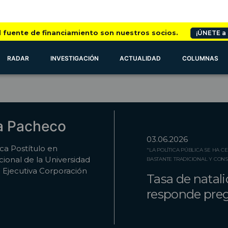
l fuente de financiamiento son nuestros socios.
¡ÚNETE a
RADAR
INVESTIGACIÓN
ACTUALIDAD
COLUMNAS
a Pacheco
03.06.2026
ca Postítulo en
"LA POLÍTICA PÚBLICA SE HA 
cional de la Universidad
BASTANTE TRADICIONAL Y CON
a Ejecutiva Corporación
Tasa de natali
responde preg