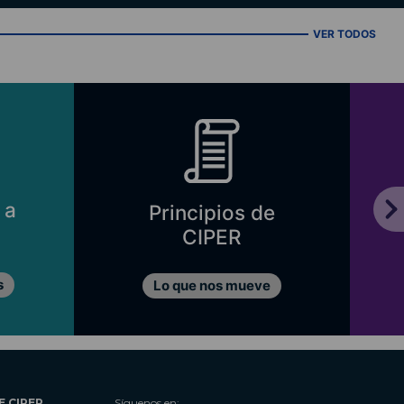
VER TODOS
 a
Principios de
CIPER
s
Lo que nos mueve
E CIPER
Síguenos en: