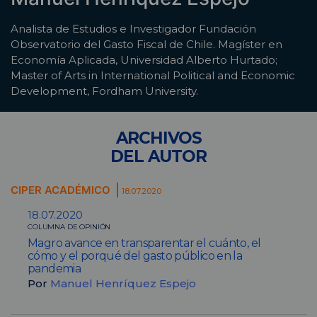
Analista de Estudios e Investigador Fundación
Observatorio del Gasto Fiscal de Chile. Magíster en
Economía Aplicada, Universidad Alberto Hurtado;
Master of Arts in International Political and Economic
Development, Fordham University.
ARCHIVOS
DEL AUTOR
CIPER ACADÉMICO
18.07.2020
18.07.2020
COLUMNA DE OPINIÓN
Magro avance en transparentar el cuánto, el
cómo y el porqué del gasto público en la
pandemia
Por
Manuel Henríquez Espejo