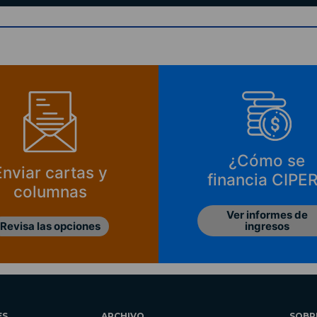
¿Cómo se
Enviar cartas y
financia CIPE
columnas
Ver informes de
ingresos
Revisa las opciones
ES
ARCHIVO
SOBR