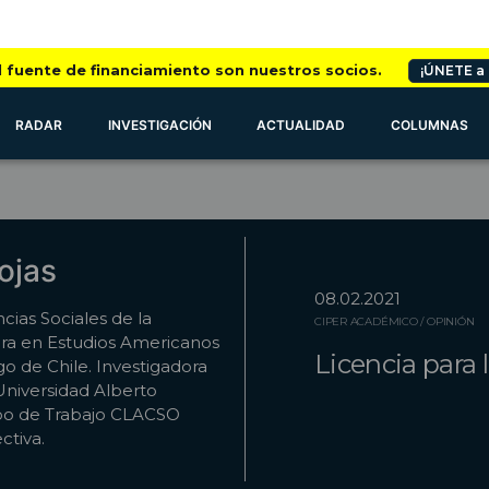
l fuente de financiamiento son nuestros socios.
¡ÚNETE a
RADAR
INVESTIGACIÓN
ACTUALIDAD
COLUMNAS
ojas
08.02.2021
ias Sociales de la
CIPER ACADÉMICO / OPINIÓN
ora en Estudios Americanos
Licencia para 
go de Chile. Investigadora
niversidad Alberto
po de Trabajo CLACSO
ctiva.