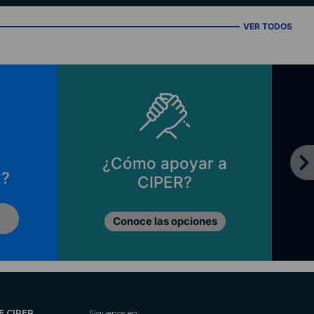
VER TODOS
¿Cómo apoyar a
R?
CIPER?
Conoce las opciones
E CIPER
Síguenos en: