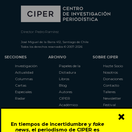
Director: Pedro Ramírez
José Miguel de la Barra 412, Santiago de Chile
Todos los derechos reservados © 2007-2026
SECCIONES
ARCHIVO
SOBRE CIPER
Investigación
Papeles de la
Hazte Socio
Actualidad
Dictadura
Nosotros
Columnas
Libros
Donaciones
Cartas
Blog
Contacto
Especiales
Autores
Talleres
Radar
CIPER
Newsletter
Académico
Festival
×
LaBot
Constituyente
En tiempos de incertidumbre y
fake
Al Plebiscito
news
, el periodismo de CIPER es
con CIPER