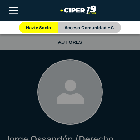
Hazte Socio
Acceso Comunidad +C
AUTORES
Jorge Ossandón (Derecho