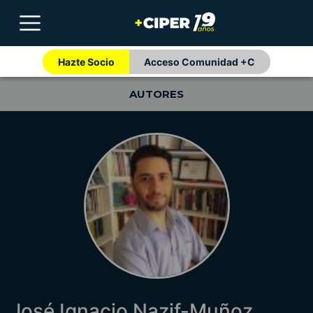
Hazte Socio
Acceso Comunidad +C
AUTORES
José Ignacio Nazif-Muñoz