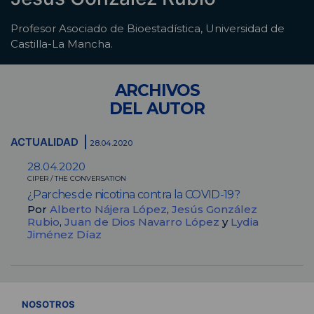
Profesor Asociado de Bioestadística, Universidad de
Castilla-La Mancha.
ARCHIVOS
DEL AUTOR
ACTUALIDAD
28.04.2020
28.04.2020
CIPER / THE CONVERSATION
¿Parches de nicotina contra la COVID-19?
Por
Alberto Nájera López
,
Jesús González
Rubio
,
Juan de Dios Navarro López
y
Lydia
Jiménez Díaz
VER TODOS
NOSOTROS