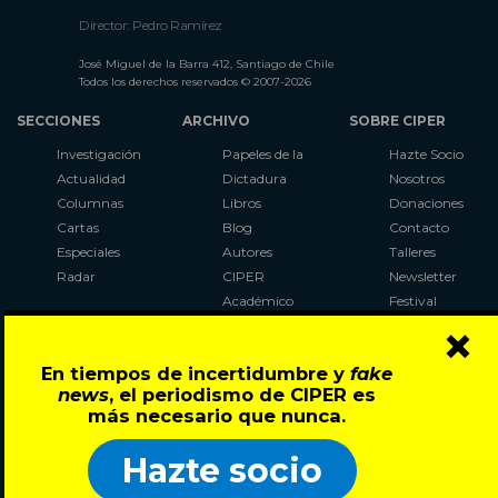
Director: Pedro Ramírez
José Miguel de la Barra 412, Santiago de Chile
Todos los derechos reservados © 2007-2026
SECCIONES
ARCHIVO
SOBRE CIPER
Investigación
Papeles de la
Hazte Socio
Actualidad
Dictadura
Nosotros
Columnas
Libros
Donaciones
Cartas
Blog
Contacto
Especiales
Autores
Talleres
Radar
CIPER
Newsletter
Académico
Festival
×
LaBot
Constituyente
En tiempos de incertidumbre y
fake
Al Plebiscito
news
, el periodismo de CIPER es
con CIPER
más necesario que nunca.
Síguenos en:
Hazte socio