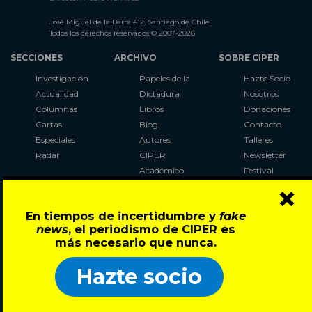
José Miguel de la Barra 412, Santiago de Chile
Todos los derechos reservados © 2007-2026
SECCIONES
ARCHIVO
SOBRE CIPER
Investigación
Papeles de la
Hazte Socio
Actualidad
Dictadura
Nosotros
Columnas
Libros
Donaciones
Cartas
Blog
Contacto
Especiales
Autores
Talleres
Radar
CIPER
Newsletter
Académico
Festival
×
LaBot
Constituyente
En tiempos de incertidumbre y
fake
Al Plebiscito
news
, el periodismo de CIPER es
con CIPER
más necesario que nunca.
Síguenos en:
Hazte socio