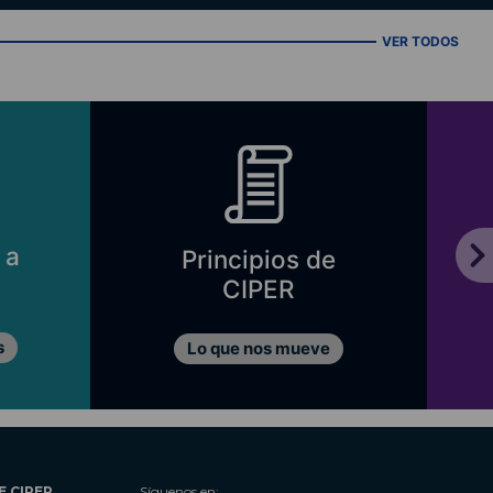
VER TODOS
 a
Principios de
CIPER
s
Lo que nos mueve
E CIPER
Síguenos en: