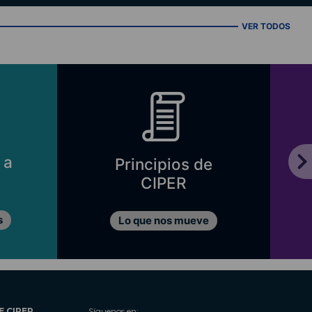
VER TODOS
 a
Principios de
CIPER
s
Lo que nos mueve
E CIPER
Síguenos en: