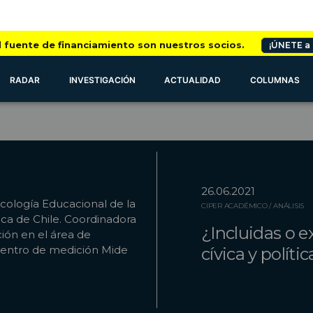
l fuente de financiamiento son nuestros socios.
¡ÚNETE a
RADAR
INVESTIGACIÓN
ACTUALIDAD
COLUMNAS
26.06.2021
icología Educacional de la
CIPER ACADÉMICO / ANÁLISIS
lica de Chile. Coordinadora
¿Incluidas o e
ión en el área de
centro de medición Mide
cívica y políti