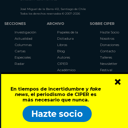
José Miguel de la Barra 412, Santiago de Chile
Todos los derechos reservados © 2007-2026
SECCIONES
ARCHIVO
SOBRE CIPER
Investigación
Papeles de la
Hazte Socio
Actualidad
Dictadura
Nosotros
Columnas
Libros
Donaciones
Cartas
Blog
Contacto
Especiales
Autores
Talleres
Radar
CIPER
Newsletter
Académico
Festival
×
LaBot
Constituyente
En tiempos de incertidumbre y
fake
Al Plebiscito
news
, el periodismo de CIPER es
con CIPER
más necesario que nunca.
Síguenos en:
Hazte socio