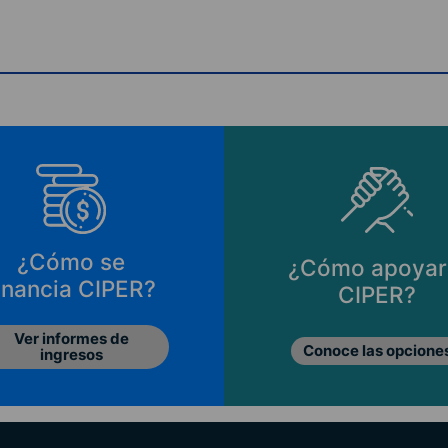
¿Cómo se
¿Cómo apoyar
inancia CIPER?
CIPER?
Ver informes de
Conoce las opcione
ingresos