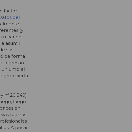
o factor
Datos del
egalmente
ferentes (y
lo mirando
 a asumir
de sus
ico de forma
ue ingresan
e un umbral
logren cierta
ey
nº 20.840]
juego, luego
tonces en
evas fuerzas
 profesionales
fíos. A pesar