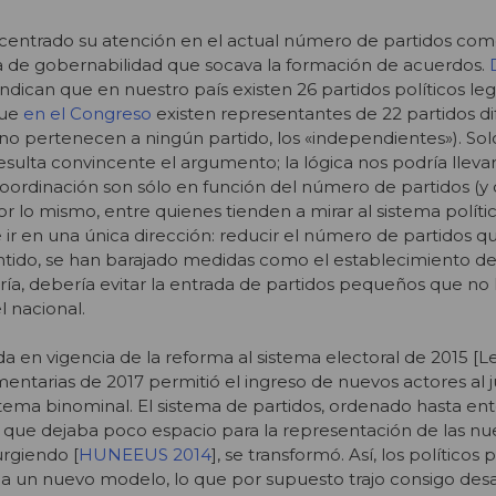
 centrado su atención en el actual número de partidos com
ta de gobernabilidad que socava la formación de acuerdos.
indican que en nuestro país existen 26 partidos políticos l
que
en el Congreso
existen representantes de 22 partidos di
no pertenecen a ningún partido, los «independientes»). So
sulta convincente el argumento; la lógica nos podría llevar
ordinación son sólo en función del número de partidos (y 
or lo mismo, entre quienes tienden a mirar al sistema polít
e ir en una única dirección: reducir el número de partidos q
entido, se han barajado medidas como el establecimiento d
eoría, debería evitar la entrada de partidos pequeños que no 
l nacional.
da en vigencia de la reforma al sistema electoral de 2015 [L
mentarias de 2017 permitió el ingreso de nuevos actores al 
istema binominal. El sistema de partidos, ordenado hasta en
 que dejaba poco espacio para la representación de las nu
urgiendo [
HUNEEUS 2014
], se transformó. Así, los políticos
a un nuevo modelo, lo que por supuesto trajo consigo desa