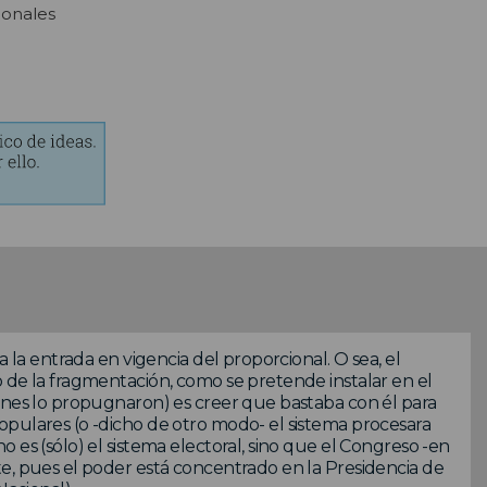
ionales
a la entrada en vigencia del proporcional. O sea, el
 de la fragmentación, como se pretende instalar en el
enes lo propugnaron) es creer que bastaba con él para
opulares (o -dicho de otro modo- el sistema procesara
 es (sólo) el sistema electoral, sino que el Congreso -en
e, pues el poder está concentrado en la Presidencia de