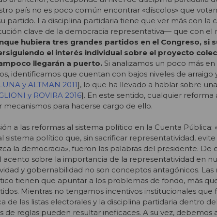
stro país no es poco común encontrar «díscolos» que votan
u partido. La disciplina partidaria tiene que ver más con la c
titución clave de la democracia representativa— que con e
nque hubiera tres grandes partidos en el Congreso, si 
rsiguiendo el interés individual sobre el proyecto colect
ampoco llegarán a puerto.
Si analizamos un poco más en
dos, identificamos que cuentan con bajos niveles de arraigo 
LUNA y ALTMAN 2011
], lo que ha llevado a hablar sobre una 
GLIONI y ROVIRA 2016
]. En este sentido, cualquier reforma 
ar mecanismos para hacerse cargo de ello.
ión a las reformas al sistema político en la Cuenta Pública:
 sistema político que, sin sacrificar representatividad, evite
ca la democracia», fueron las palabras del presidente. De es
 el acento sobre la importancia de la representatividad en 
tividad y gobernabilidad no son conceptos antagónicos. Las
ítico tienen que apuntar a los problemas de fondo, más que
idos. Mientras no tengamos incentivos institucionales que
de las listas electorales y la disciplina partidaria dentro de
 de reglas pueden resultar ineficaces. A su vez, debemos 