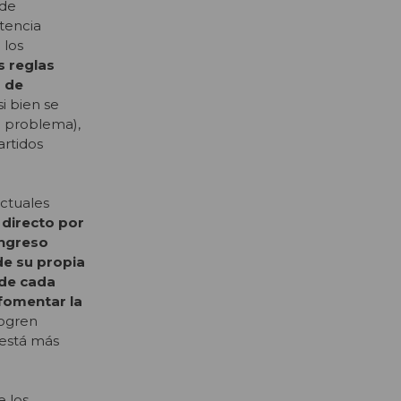
 de
tencia
 los
s reglas
a de
si bien se
el problema),
artidos
actuales
directo por
ongreso
de su propia
 de cada
fomentar la
logren
 está más
e los