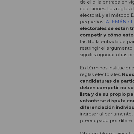
de ello, la entrada en v
coaliciones. Las reglas
electoral, y el método 
pequeños [
ALEMÁN et a
electorales se están t
competir y cómo esto 
facilitó la entrada de p
restringir el argumento
significa ignorar otras
En términos institucion
reglas electorales.
Nues
candidaturas de partid
deben competir no solo
lista y de su propio pa
votante se disputa co
diferenciación individ
ingresar al parlamento, 
preocupado por diferenc
Otro problema, vinculado