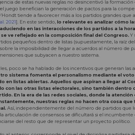
igencia de estas nuevas reglas no desincentivó la formación
 del juego benefician la generación de pactos para la compe
D’Hondt tiende a favorecer más a los partidos grandes que a
l. 2021
]. En este sentido,
lo relevante es analizar cómo la
raduciendo en las interacciones de los partidos a la hor
se ve reflejado en la composición final del Congreso.
Y 
artidos pequeños dentro de listas (supuestamente, la raíz d
 sobre la imposibilidad de llegar a acuerdos al número de p
 dimensiones que subyacen a nuestro sistema.
ales, poco se ha hablado de los incentivos que generan las 
tro sistema fomenta el personalismo mediante el voto 
o en listas abiertas. Aquellos que aspiran a llegar al C
 con las otras listas electorales, sino también dentro 
rtido. En la era de las redes sociales, donde la atención
nstantemente, nuestras reglas no hacen otra cosa que 
ual.
Así, independientemente del número de partidos que 
la articulación de consensos se dificultará si el incumbente
iarse del resto que de representar un proyecto político.
 al anterior, corresponde al nivel de disciplina partidaria d