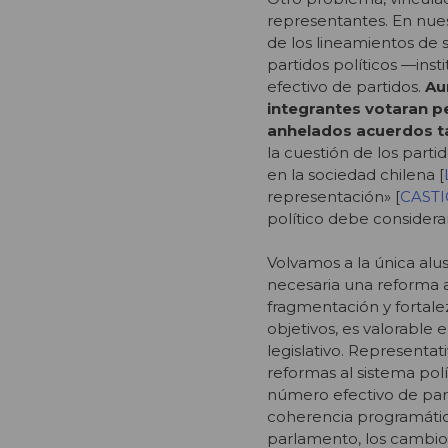
representantes. En nue
de los lineamientos de s
partidos políticos —ins
efectivo de partidos.
Au
integrantes votaran pe
anhelados acuerdos t
la cuestión de los parti
en la sociedad chilena [
representación» [
CASTI
político debe consider
Volvamos a la única alus
necesaria una reforma al
fragmentación y fortalez
objetivos, es valorable
legislativo. Representa
reformas al sistema pol
número efectivo de part
coherencia programática 
parlamento, los cambios