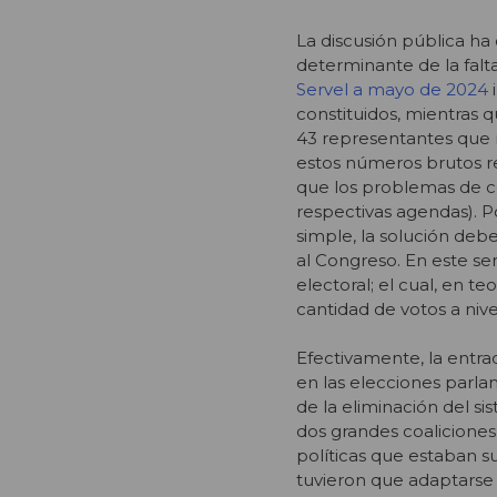
La discusión pública ha
determinante de la fal
Servel a mayo de 2024
constituidos, mientras 
43 representantes que 
estos números brutos re
que los problemas de co
respectivas agendas). P
simple, la solución deb
al Congreso. En este s
electoral; el cual, en t
cantidad de votos a nive
Efectivamente, la entra
en las elecciones parla
de la eliminación del s
dos grandes coaliciones
políticas que estaban s
tuvieron que adaptarse 