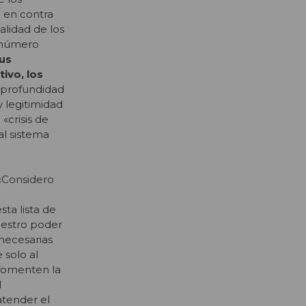
 en contra
alidad de los
l número
sus
ivo, los
 profundidad
y legitimidad
«crisis de
al sistema
 «Considero
ta lista de
nuestro poder
 necesarias
 solo al
 fomenten la
l
atender el