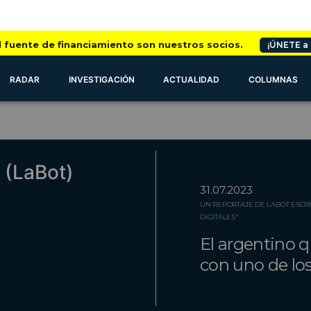
l fuente de financiamiento son nuestros socios.
¡ÚNETE a
RADAR
INVESTIGACIÓN
ACTUALIDAD
COLUMNAS
 (LaBot)
31.07.2023
UN REPORTAJE DE LABOT ESCRI
DIGITALES"
El argentino q
con uno de los