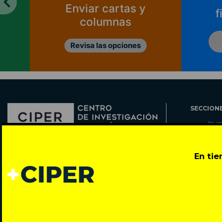
Enviar cartas y
f
columnas
Revisa las opciones
SECCION
Inve
Actu
Col
Director: Pedro Ramírez
En ti
Cart
José Miguel de la Barra 412, Santiago de Chile
Espe
Todos los derechos reservados © 2007-2026
Rada