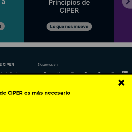
 a
Principios de
CIPER
s
Lo que nos mueve
E CIPER
Síguenos en:
Hazte Socio
×
Nosotros
Donaciones
o de CIPER es más necesario
Contacto
Talleres
Newsletter
Festival