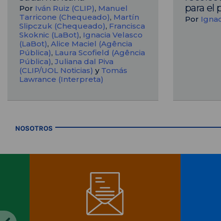
para el 
Por
Iván Ruiz (CLIP)
,
Manuel
Tarricone (Chequeado)
,
Martín
Por
Ignac
Slipczuk (Chequeado)
,
Francisca
Skoknic (LaBot)
,
Ignacia Velasco
(LaBot)
,
Alice Maciel (Agência
Pública)
,
Laura Scofield (Agência
Pública)
,
Juliana dal Piva
(CLIP/UOL Noticias)
y
Tomás
Lawrance (Interpreta)
NOSOTROS