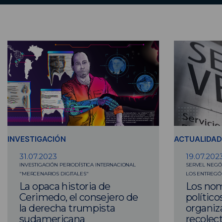
INVESTIGACIÓN
ACTUALIDAD
31.07.2023
19.07.202
INVESTIGACIÓN PERIODÍSTICA INTERNACIONAL
SERVEL NEGÓ 
"MERCENARIOS DIGITALES"
LOS ENTREGÓ 
La opaca historia de
Los nom
Cerimedo, el consejero de
político
la derecha trumpista
organiz
sudamericana
recolec