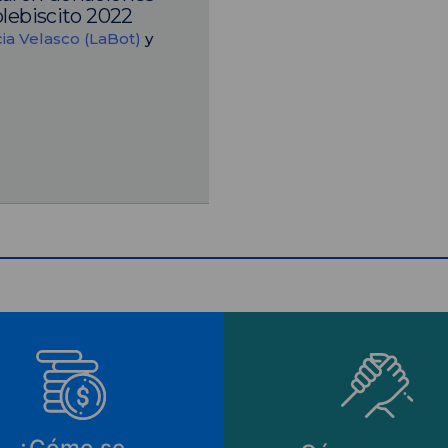
plebiscito 2022
ia Velasco (LaBot)
y
¿Cómo se