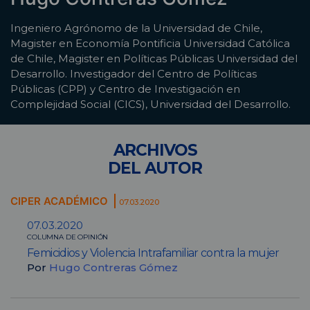
Ingeniero Agrónomo de la Universidad de Chile,
Magister en Economía Pontificia Universidad Católica
de Chile, Magister en Políticas Públicas Universidad del
Desarrollo. Investigador del Centro de Políticas
Públicas (CPP) y Centro de Investigación en
Complejidad Social (CICS), Universidad del Desarrollo.
ARCHIVOS
DEL AUTOR
CIPER ACADÉMICO
07.03.2020
07.03.2020
COLUMNA DE OPINIÓN
Femicidios y Violencia Intrafamiliar contra la mujer
Por
Hugo Contreras Gómez