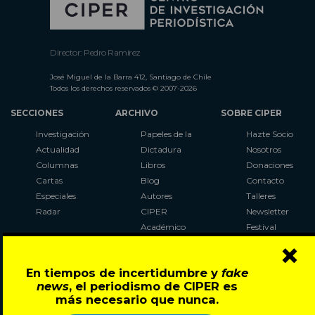
Director: Pedro Ramírez
José Miguel de la Barra 412, Santiago de Chile
Todos los derechos reservados © 2007-2026
SECCIONES
ARCHIVO
SOBRE CIPER
Investigación
Papeles de la
Hazte Socio
Actualidad
Dictadura
Nosotros
Columnas
Libros
Donaciones
Cartas
Blog
Contacto
Especiales
Autores
Talleres
Radar
CIPER
Newsletter
Académico
Festival
×
LaBot
Constituyente
En tiempos de incertidumbre y
fake
Al Plebiscito
news
, el periodismo de CIPER es
con CIPER
más necesario que nunca.