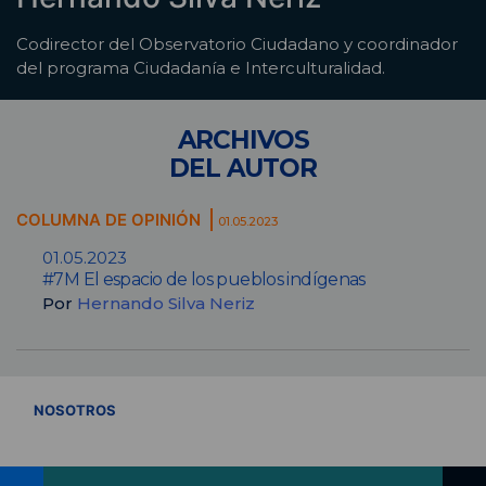
Codirector del Observatorio Ciudadano y coordinador
del programa Ciudadanía e Interculturalidad.
ARCHIVOS
DEL AUTOR
COLUMNA DE OPINIÓN
01.05.2023
01.05.2023
#7M El espacio de los pueblos indígenas
Por
Hernando Silva Neriz
VER TODOS
NOSOTROS