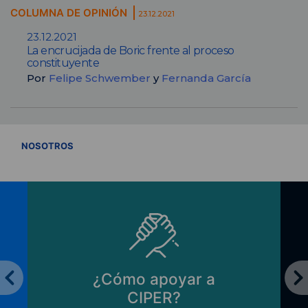
COLUMNA DE OPINIÓN
23.12.2021
23.12.2021
La encrucijada de Boric frente al proceso
constituyente
Por
Felipe Schwember
y
Fernanda García
VER TODOS
NOSOTROS
¿Cómo apoyar a
CIPER?