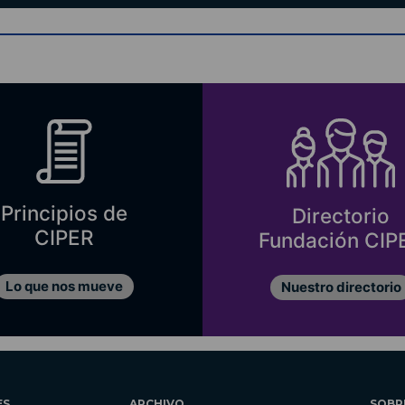
Principios de
Directorio
CIPER
Fundación CIP
Lo que nos mueve
Nuestro directorio
ES
ARCHIVO
SOBR