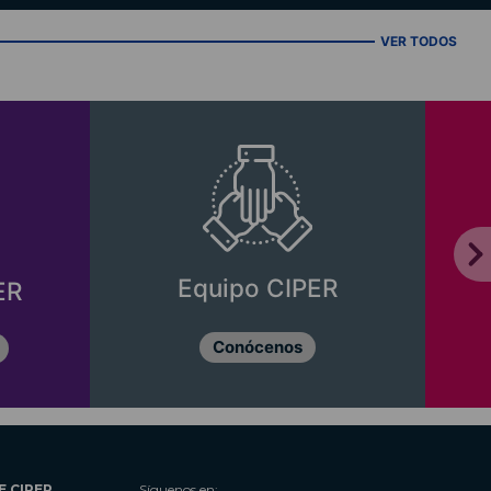
VER TODOS
Equipo CIPER
ER
Conócenos
E CIPER
Síguenos en: