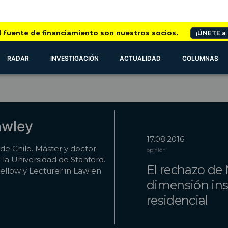
l fuente de financiamiento son nuestros socios.
¡ÚNETE a
RADAR
INVESTIGACIÓN
ACTUALIDAD
COLUMNAS
awley
17.08.2016
de Chile. Máster y doctor
opinión
la Universidad de Stanford.
El rechazo de M
llow y Lecturer in Law en
dimensión ins
residencial