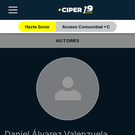
Hazte Socio
Acceso Comunidad +C
AUTORES
Daniel Álvarez Valenzuela